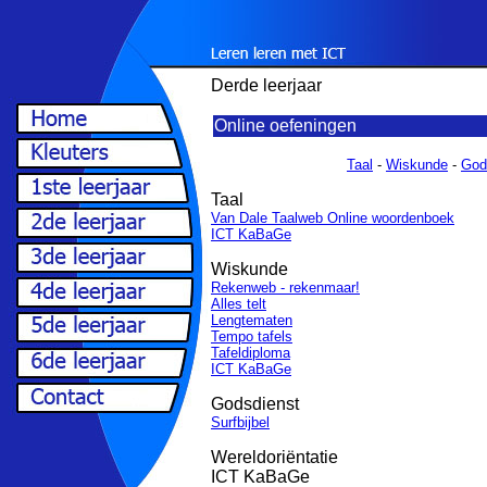
Derde leerjaar
Online oefeningen
Taal
-
Wiskunde
-
God
Taal
Van Dale Taalweb Online woordenboek
ICT KaBaGe
Wiskunde
Rekenweb - rekenmaar!
Alles telt
Lengtematen
Tempo tafels
Tafeldiploma
ICT KaBaGe
Godsdienst
Surfbijbel
Wereldoriëntatie
ICT KaBaGe