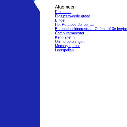
Algemeen
Rekentaal
Digitips tweede graad
Bingel
Hot Potatoes 3e leerjaar
Basisschooldoornstraat Oefenstof 3e leerja
Computermeester
Kennisnet.nl
Online oefeningen
Memory spelen
Leerspellen