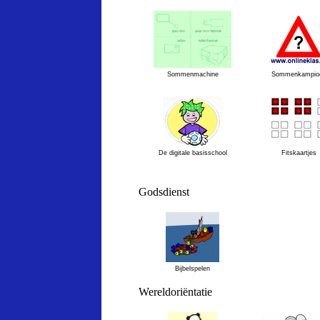
Sommenmachine
Sommenkampio
De digitale basisschool
Fitskaartjes
Godsdienst
Bijbelspelen
Wereldoriëntatie