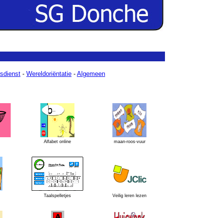
sdienst
-
Wereldoriëntatie
-
Algemeen
Alfabet online
maan-roos-vuur
Taalspelletjes
Veilig leren lezen