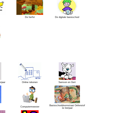
De herfst
De digitale basisschool
rjaar
Online tekenen
Samson en Gert
Basisschooldoornstraat Oefenstof
Computermeester
1e leerjaar