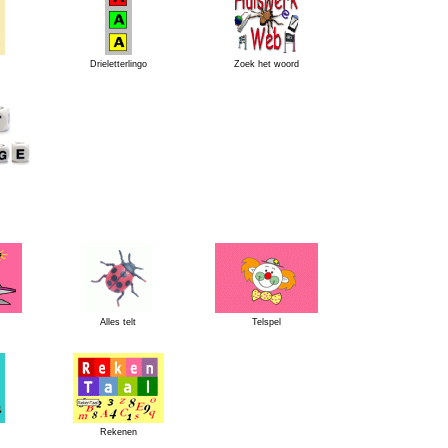
Drieletterlingo
Zoek het woord
Alles telt
Telspel
Rekenen