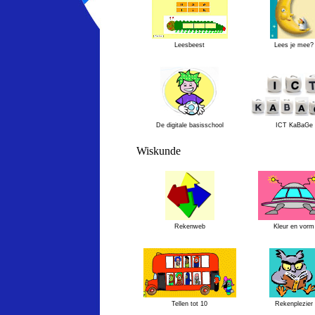
Leesbeest
Lees je mee?
De digitale basisschool
ICT KaBaGe
Wiskunde
Rekenweb
Kleur en vorm
Tellen tot 10
Rekenplezier