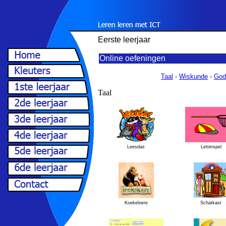
Eerste leerjaar
Online oefeningen
Taal
-
Wiskunde
-
God
Taal
Leesdas
Letterspel
Koekeloere
Schatkast