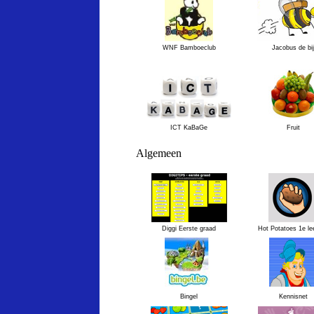
WNF Bamboeclub
Jacobus de bij
ICT KaBaGe
Fruit
Algemeen
Diggi Eerste graad
Hot Potatoes 1e lee
Bingel
Kennisnet