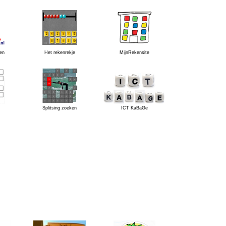
en
Het rekenrekje
MijnRekensite
Splitsing zoeken
ICT KaBaGe